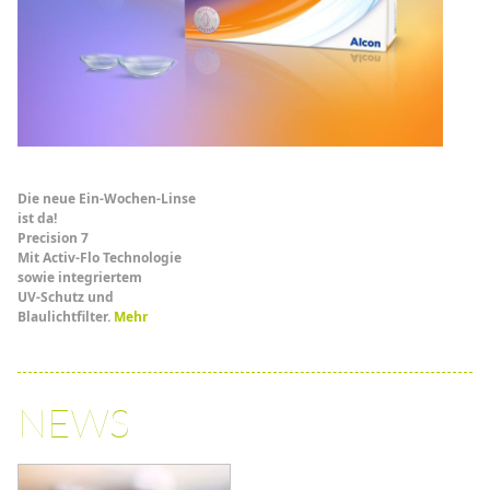
Die neue Ein-Wochen-Linse
ist da!
Precision 7
Mit Activ-Flo Technologie
sowie integriertem
UV-Schutz und
Blaulichtfilter.
Mehr
NEWS