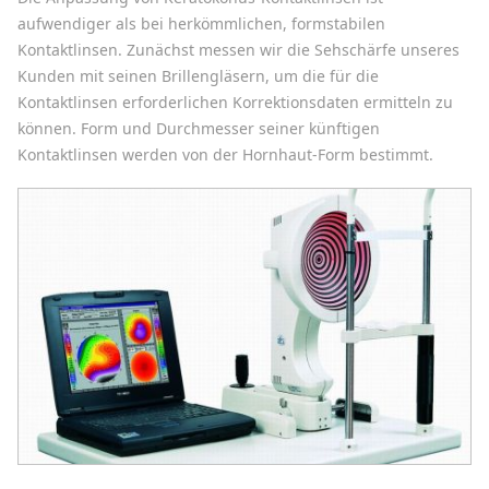
aufwendiger als bei herkömmlichen, formstabilen
Kontaktlinsen. Zunächst messen wir die Sehschärfe unseres
Kunden mit seinen Brillengläsern, um die für die
Kontaktlinsen erforderlichen Korrektionsdaten ermitteln zu
können. Form und Durchmesser seiner künftigen
Kontaktlinsen werden von der Hornhaut-Form bestimmt.