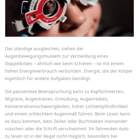
Das ständige ausgleichen, ziehen der
Augenbewegungsmuskeln zur Vermeidung eines
Doppelbildes – ähnlich wie beim Schielen – ist mit einem
hohen Energieverbrauch verbunden. Energie, die der Körper
eigentlich für andere Aufgaben benötigt.
Die pausenlose Beanspruchung kann zu Kopfschmerzen,
Migräne, Augentränen, Ermüdung, Augenreiben,
Konzentrationsschwierigkeiten, hoher Lichtempfindlichkeit
und einem schlechtem Augenmaß führen. Beim Lesen kann
es dazu kommen, dass Zeilen oder Buchstaben ineinander
rutschen oder die Schrift verschwimmt. Im fahrenden Auto
zu lesen ist in der Regel nicht möglich; besonders bei