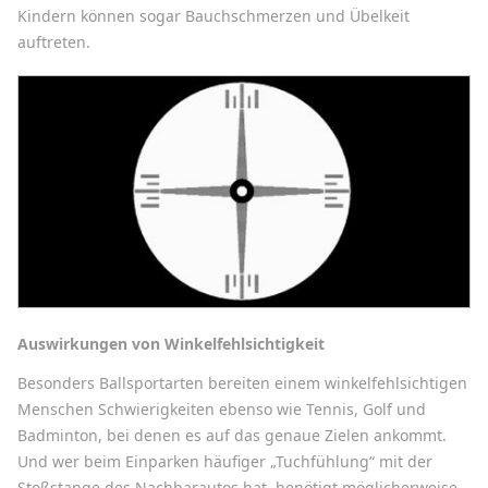
Kindern können sogar Bauchschmerzen und Übelkeit
auftreten.
Auswirkungen von Winkelfehlsichtigkeit
Besonders Ballsportarten bereiten einem winkelfehlsichtigen
Menschen Schwierigkeiten ebenso wie Tennis, Golf und
Badminton, bei denen es auf das genaue Zielen ankommt.
Und wer beim Einparken häufiger „Tuchfühlung“ mit der
Stoßstange des Nachbarautos hat, benötigt möglicherweise