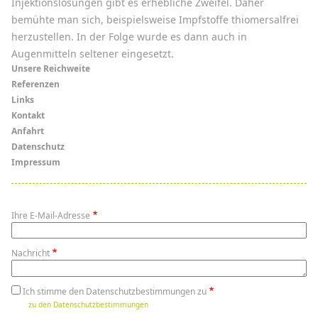
Injektionslösungen gibt es erhebliche Zweifel. Daher
bemühte man sich, beispielsweise Impfstoffe thiomersalfrei
herzustellen. In der Folge wurde es dann auch in
Augenmitteln seltener eingesetzt.
Menü
Unsere Reichweite
Referenzen
Links
Links
Kontakt
Anfahrt
Datenschutz
Impressum
Ihre E-Mail-Adresse
Nachricht
Ich stimme den Datenschutzbestimmungen zu
zu den Datenschutzbestimmungen