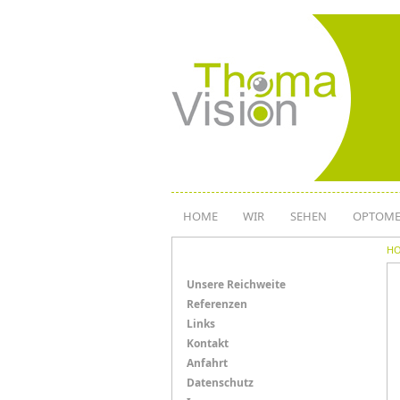
Direkt
zum
Inhalt
HOME
WIR
SEHEN
OPTOME
H
Menü
Unsere Reichweite
Referenzen
Links
Links
Kontakt
Anfahrt
Datenschutz