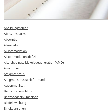
Abbildungsfehler
Abduzensparese
Absorption
Abwedeln
Akkommodation
Akkommodationsdefizit
Altersbedingte Makuladegeneration (AMD)
Ametropie
Astigmatismus
Astigmatismus schiefer Bündel
Augenmotilität
Benzalkoniumchlorid
Benzododeciniumchlorid
Bildfeldwölbung
Binokularsehen