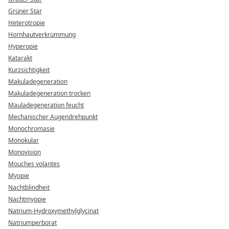
Grüner Star
Heterotropie
Hornhautverkrümmung
Hyperopie
Katarakt
Kurzsichtigkeit
Makuladegeneration
Makuladegeneration trocken
Mauladegeneration feucht
Mechanischer Augendrehpunkt
Monochromasie
Monokular
Monovision
Mouches volantes
Myopie
Nachtblindheit
Nachtmyopie
Natrium-Hydroxymethylglycinat
Natriumperborat