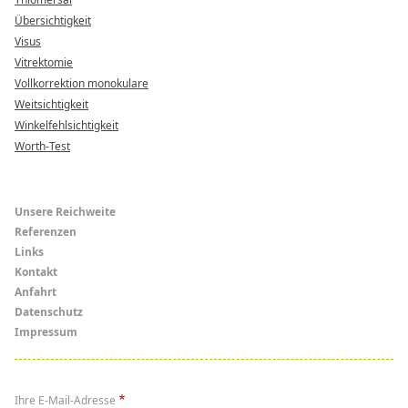
Übersichtigkeit
Visus
Vitrektomie
Vollkorrektion monokulare
Weitsichtigkeit
Winkelfehlsichtigkeit
Worth-Test
Menü
Unsere Reichweite
Referenzen
Links
Links
Kontakt
Anfahrt
Datenschutz
Impressum
Ihre E-Mail-Adresse