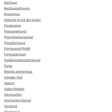
Netzhaut
Netzhautablösung
Nystagmus
Optische Achse des Auges
Penalisation
Phenoxyethanol
Phenylmerkuriazetat
Phosphorsäure
Polyhexanid PHMB
Polyquaternium
Pupillenmittenzentrierung
Purite
Retinitis pigmentosa
Schober-Test
Skotom
Stabsichtigkeit
Stereosehen
Sturmsches Konoid
Temporal
Thiomersal