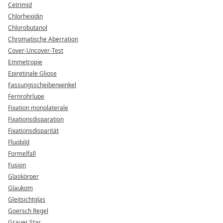
Cetrimid
Chlorhexidin
Chlorobutanol
Chromatische Aberration
Cover-Uncover-Test
Emmetropie
Epiretinale Gliose
Fassungsscheibenwinkel
Fernrohrlupe
Fixation monolaterale
Fixationsdisparation
Fixationsdisparität
Fluobild
Formelfall
Fusion
Glaskörper
Glaukom
Gleitsichtglas
Goersch Regel
Grauer Star