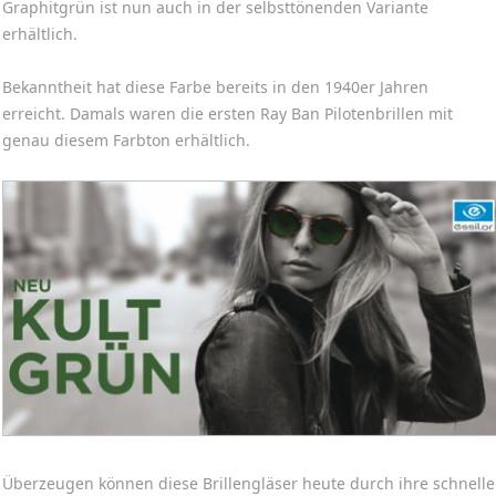
Graphitgrün ist nun auch in der selbsttönenden Variante
erhältlich.
Bekanntheit hat diese Farbe bereits in den 1940er Jahren
erreicht. Damals waren die ersten Ray Ban Pilotenbrillen mit
genau diesem Farbton erhältlich.
Überzeugen können diese Brillengläser heute durch ihre schnelle